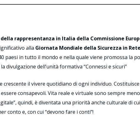
o
della rappresentanza in Italia della Commissione Euro
gnificativo alla
Giornata Mondiale della Sicurezza in Rete
40 paesi in tutto il mondo e nella quale viene promossa la po
la divulgazione dell’unità formativa “Connessi e sicuri”
re crescente il vivere quotidiano di ogni individuo. Costitu
o essere consapevoli. Vita reale e virtuale sono sempre meno 
ale”, quindi, è diventata una priorità anche culturale di cui 
er conto e, con cui “devono fare i conti”!
onnessi e Sicuri 2020
Connessi e Sicuri 20