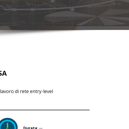
SA
lavoro di rete entry-level
Durata
: —