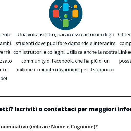
biente
Una volta iscritto, hai accesso ai forum degli
Ottie
rambi.
studenti dove puoi fare domande e interagire
compl
verrà
con istruttori e colleghi. Utilizza anche la nostra
Linke
izzato
community di Facebook, che ha più di un
possa
ui è
milione di membri disponibili per il supporto.
 del
tti? Iscriviti o contattaci per maggiori inf
o nominativo (indicare Nome e Cognome)*