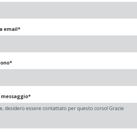
a email*
fono*
o messaggio*